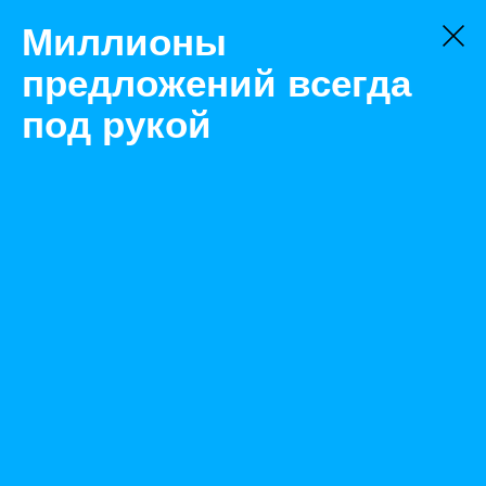
Миллионы
предложений всегда
под рукой
Не нашли, что искали?
Оставьте заявку на поиск
Фильтр
Цена:
ок
-
₽
Найденные объявления