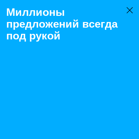
Миллионы
предложений всегда
под рукой
Товары
Прицепы и комплектующие к ним
Новый Уренгой
Прицеп home-CAR rally
Назад
Размещено Jul 13, 2020 11:27:45 AM
Просмотры: 565
Телефон: 0