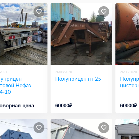
/2021
26/08/2020
26/08/2020
уприцеп
Полуприцеп пт 25
Полупр
товой Нефаз
цистер
4-10
оворная цена
60000₽
60000₽