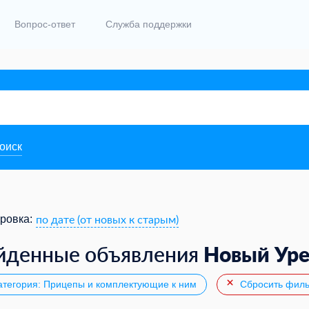
Вопрос-ответ
Служба поддержки
поиск
по дате (от новых к старым)
ровка:
Новый Уре
йденные объявления
тегория: Прицепы и комплектующие к ним
Сбросить филь