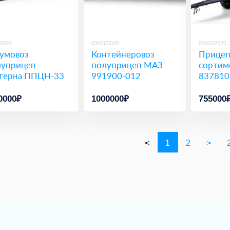
/2020
03/03/2020
03/03/2020
умовоз
Контейнеровоз
Прице
уприцеп-
полуприцеп МАЗ
сортим
терна ППЦН-33
991900-012
837810
0000₽
1000000₽
755000
<
1
2
>