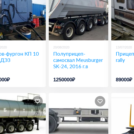
/2020
20/08/2020
13/07/2020
ов-фургон КП 10
Полуприцеп-
Прицеп
 ДЭЗ
самосвал Meusburger
rally
SK-24, 2016 г.в
000₽
1250000₽
89000₽