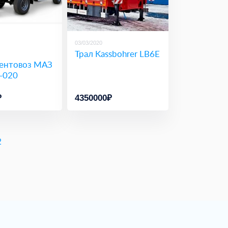
03/03/2020
п
Трал Kassbohrer LB6E
ентовоз МАЗ
-020
₽
4350000₽
2