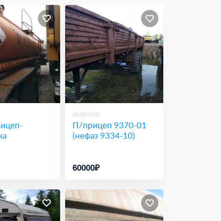
26/08/2020
ицеп-
П/прицеп 9370-01
на
(нефаз 9334-10)
60000₽