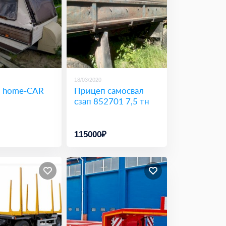
18/03/2020
 home-CAR
Прицеп самосвал
сзап 852701 7,5 тн
115000₽