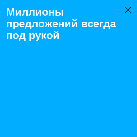
Миллионы
предложений всегда
под рукой
Товары
Кабель
Омск
Кабеля переходники PCI-E molex SATA
Назад
Размещено Jun 29, 2021 8:52:03 AM
Просмотры: 461
Телефон: 0