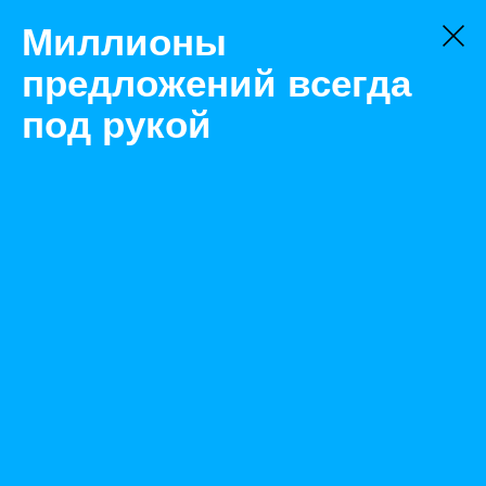
Миллионы
предложений всегда
под рукой
Товары
Защита слуха
Пермь
НАУШНИКИ ПРОТИВОШУМНЫЕ СОМЗ-3 ПУМА
Назад
Размещено Sep 8, 2021 12:02:37 PM
Просмотры: 626
Телефон: 0