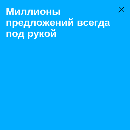
Миллионы
предложений всегда
под рукой
Товары
Система управления
Пермь
Редуктор Tadano Z300
Назад
Размещено May 13, 2021 9:17:05 AM
Просмотры: 699
Телефон: 0