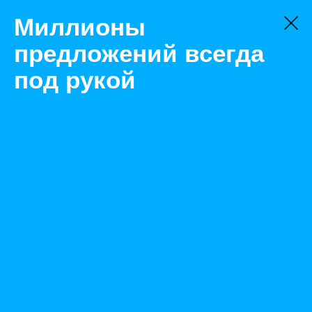
Миллионы
предложений всегда
под рукой
Не нашли, что искали?
Оставьте заявку на поиск
Фильтр
Цена:
ок
-
₽
Найденные объявления