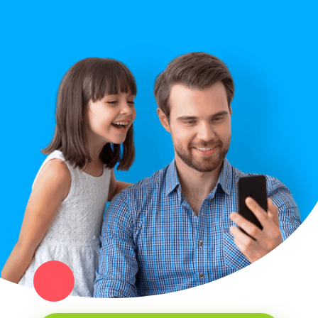
Правила сайта
Вопрос ответ
Служба поддержки
Политика конфиденциальности
Купи север - уникальный сервис объявлений для частных лиц
и организаций в рамках нашего севера.
Не нашел нужную вещь или услугу в каталоге? Оставь запрос
оператору. Мы сами найдем все, что нужно. Тебе остается
только ждать звонка.