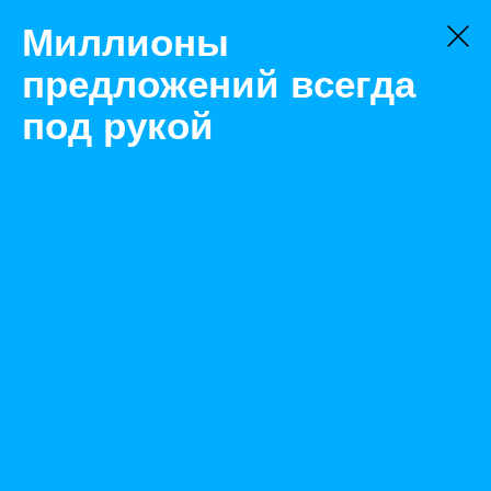
Миллионы
предложений всегда
под рукой
Товары
Тара и упаковка
рабочий посёлок Новоивановское
Паллетная сетка 3 км
Назад
Размещено Apr 5, 2023 9:05:06 AM
Просмотры: 327
Телефон: 0