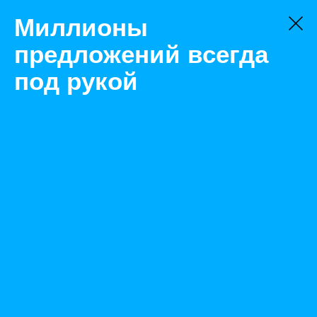
Миллионы
предложений всегда
под рукой
Товары
Металлопрокат
Ростов-на-Дону
Проволока оц. т/о 1.2мм, гост 3284-74 (бухта 65 кг
Назад
Размещено Sep 22, 2021 11:04:08 AM
Просмотры: 545
Телефон: 0