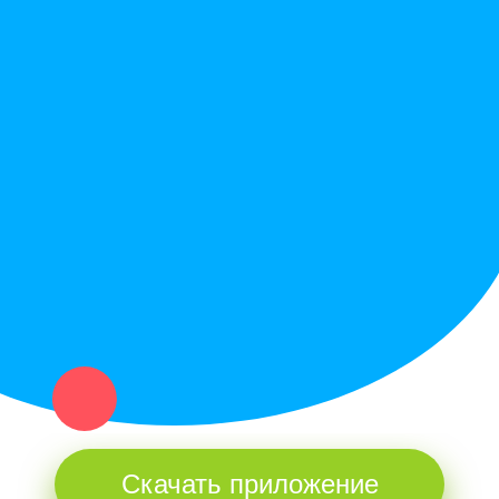
Правила сайта
Вопрос ответ
Служба поддержки
Политика конфиденциальности
Купи север - уникальный сервис объявлений для частных лиц
и организаций в рамках нашего севера.
Не нашел нужную вещь или услугу в каталоге? Оставь запрос
оператору. Мы сами найдем все, что нужно. Тебе остается
только ждать звонка.
Скачать приложение