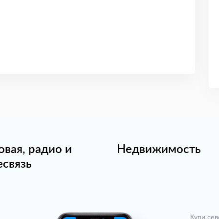
овая, радио и
Недвижимость
есвязь
Купи сев