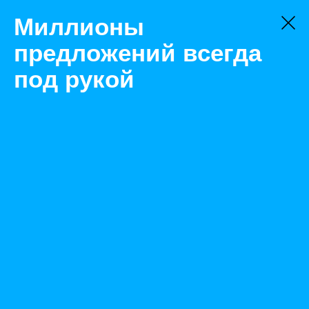
Миллионы
предложений всегда
под рукой
Товары
Кабель
Самара
Кабель провод ввг нг LS
Назад
Размещено Feb 22, 2022 7:40:08 AM
Просмотры: 786
Телефон: 0