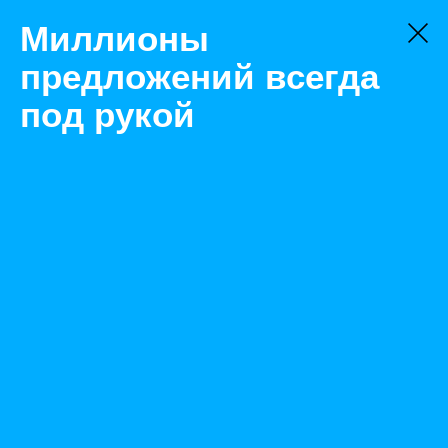
Миллионы
предложений всегда
под рукой
Товары
Кабель
Тюмень
Кабель с доставкой
Назад
Размещено Feb 22, 2022 7:29:09 AM
Просмотры: 970
Телефон: 0