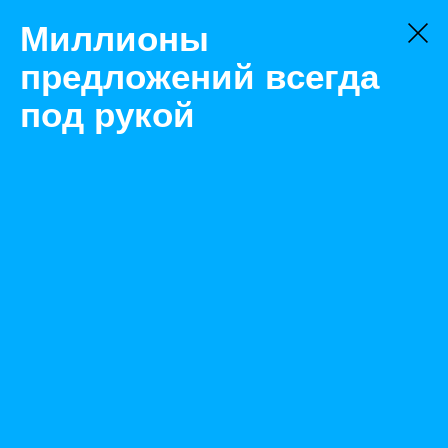
Миллионы
предложений всегда
под рукой
Товары
Приборы для измерения давления
Санкт-Петербург
Автоматический аппарат для анализа давления
насыщенных паров жидких нефтепродуктов ДНП-
ЛАБ-12
Назад
Размещено Feb 22, 2023 6:25:02 AM
Просмотры: 309
Телефон: 0