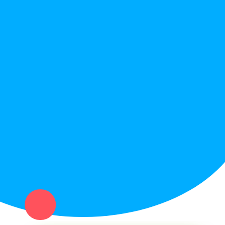
Не нашел нужную вещь или услугу в каталоге? Оставь запрос
оператору. Мы сами найдем все, что нужно. Тебе остается
только ждать звонка.