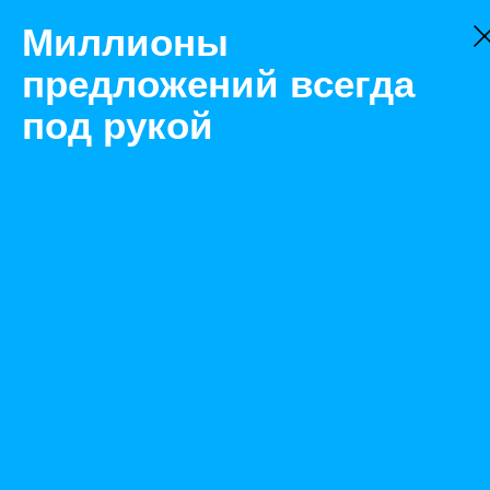
Миллионы
предложений всегда
под рукой
Товары
Процессоры
Санкт-Петербург
Серверные процессоры Xeon 5### на LGA1366/B
Назад
Размещено Jun 25, 2021 12:40:22 PM
Просмотры: 628
Телефон: 0