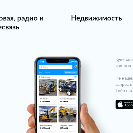
овая, радио и
Недвижимость
есвязь
Купи сев
частных 
Не нашел
запрос о
Тебе ост