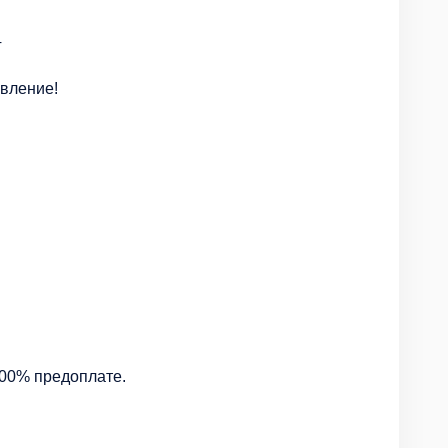
4
явление!
100% предоплате.