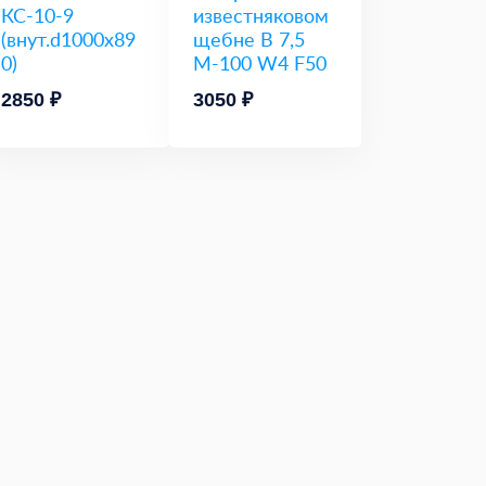
КС-10-9
известняковом
(внут.d1000x89
щебне В 7,5
0)
М-100 W4 F50
2850 ₽
3050 ₽