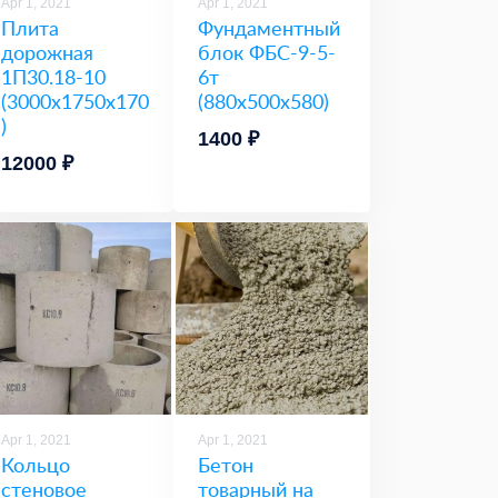
Apr 1, 2021
Apr 1, 2021
Плита
Фундаментный
дорожная
блок ФБС-9-5-
1П30.18-10
6т
(3000х1750х170
(880х500х580)
)
1400 ₽
12000 ₽
Apr 1, 2021
Apr 1, 2021
Кольцо
Бетон
стеновое
товарный на