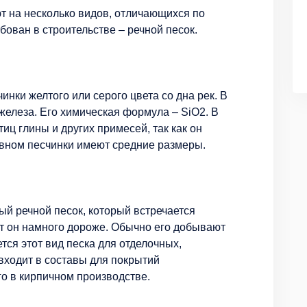
т на несколько видов, отличающихся по
ован в строительстве – речной песок.
нки желтого или серого цвета со дна рек. В
 железа. Его химическая формула – SiO2. В
иц глины и других примесей, так как он
овном песчинки имеют средние размеры.
ый речной песок, который встречается
ит он намного дороже. Обычно его добывают
тся этот вид песка для отделочных,
 входит в составы для покрытий
о в кирпичном производстве.