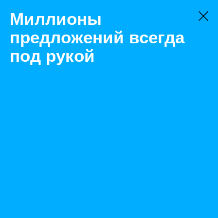
Миллионы
предложений всегда
под рукой
Не нашли, что искали?
Оставьте заявку на поиск
Фильтр
Цена:
ок
-
₽
Найденные объявления