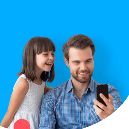
Строительство
Правила сайта
Вопрос ответ
Служба поддержки
Политика конфиденциальности
Купи север - уникальный сервис объявлений для частных лиц
и организаций в рамках нашего севера.
Не нашел нужную вещь или услугу в каталоге? Оставь запрос
оператору. Мы сами найдем все, что нужно. Тебе остается
только ждать звонка.