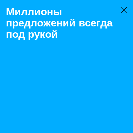
Миллионы
предложений всегда
под рукой
Товары
Полимерное сырье
Саратов
Гипохлорит натрия (25л)
Назад
Размещено Jan 14, 2022 8:24:33 AM
Просмотры: 476
Телефон: 0