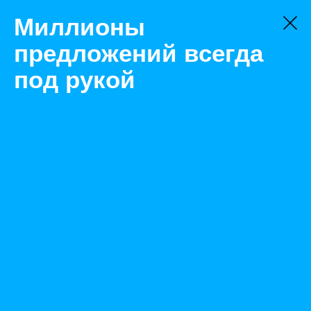
Миллионы
предложений всегда
под рукой
Товары
Цветные
Саратов
Нержавейка, нержавеющий прокат из наличия
Назад
Размещено Feb 14, 2022 8:34:32 AM
Просмотры: 361
Телефон: 0