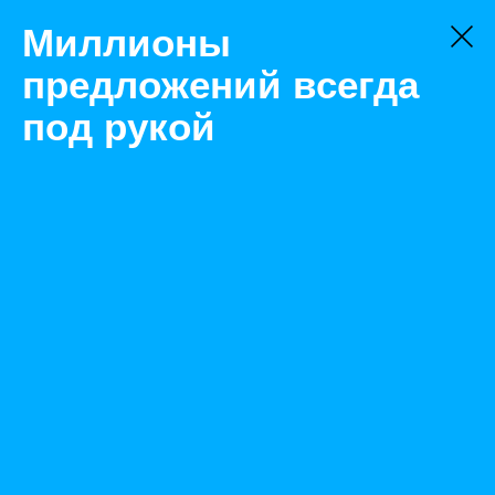
Миллионы
предложений всегда
под рукой
Товары
Бытовки
Севастополь
Бытовка для проживания - Дом мобильный
Назад
Размещено Dec 27, 2021 7:17:20 AM
Просмотры: 556
Телефон: 0