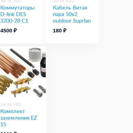
Jan 19, 2022
Jan 19, 2022
Коммутаторы
Кабель Витая
D-link DES
пара 50х2
3200-28 С1
outdoor Suprlan
4500 ₽
180 ₽
Jan 19, 2022
Комплект
заземления EZ
15