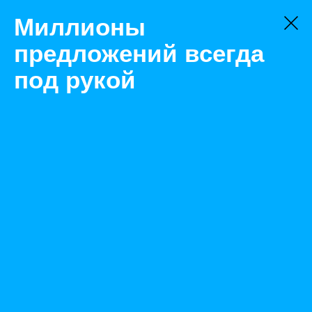
Миллионы
предложений всегда
под рукой
Товары
Кабель
Тольятти
Кабель Витая пара 50х2 outdoor Suprlan
Назад
Размещено Jan 19, 2022 9:48:09 AM
Просмотры: 515
Телефон: 0