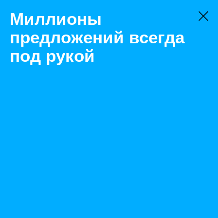
Миллионы
предложений всегда
под рукой
Товары
АТС и комплектующие к ним
Тюмень
АТС LG iPECS-eMG80
Назад
Размещено May 25, 2020 11:00:43 AM
Просмотры: 520
Телефон: 0