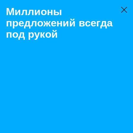
Миллионы
предложений всегда
под рукой
Не нашли, что искали?
Оставьте заявку на поиск
Фильтр
Цена:
ок
-
₽
Найденные объявления