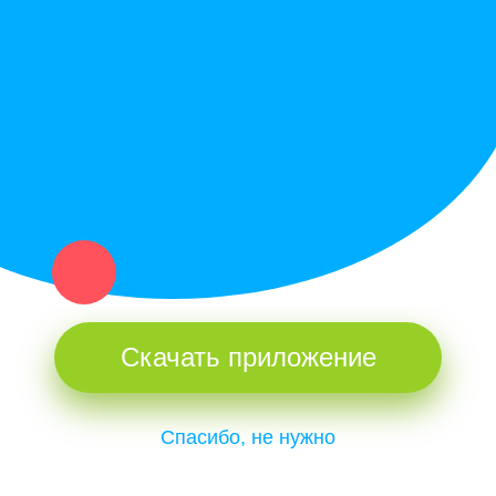
Купи север - уникальный сервис объявлений для частных лиц
и организаций в рамках нашего севера.
Не нашел нужную вещь или услугу в каталоге? Оставь запрос
оператору. Мы сами найдем все, что нужно. Тебе остается
только ждать звонка.
Скачать приложение
Спасибо, не нужно