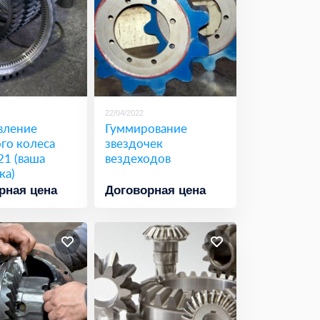
22/04/2022
вление
Гуммирование
го колеса
звездочек
21 (ваша
вездеходов
ка)
рная цена
Договорная цена