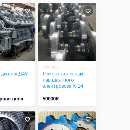
27/04/2022
 дизеля Д49
Ремонт колесных
пар шахтного
электровоза К-14
рная цена
50000₽