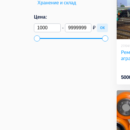
Хранение и склад
Цена:
ок
-
₽
27/04
Рем
агр
500