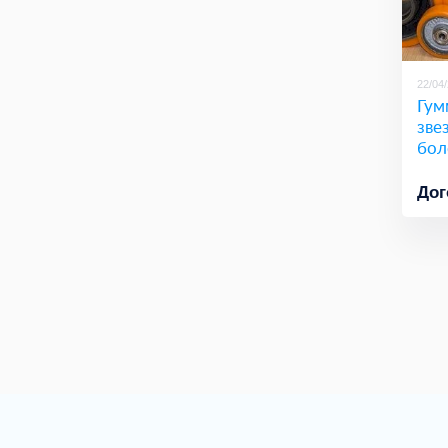
22/04
Гум
зве
бол
Дог