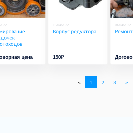
/2022
15/04/2022
04/04/2022
мирование
Корпус редуктора
Ремонт
здочек
отоходов
оворная цена
150₽
Догово
<
1
2
3
>