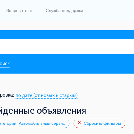
Вопрос-ответ
Служба поддержки
поиск
по дате (от новых к старым)
ровка:
йденные объявления
тегория: Автомобильный сервис
Сбросить фильтры