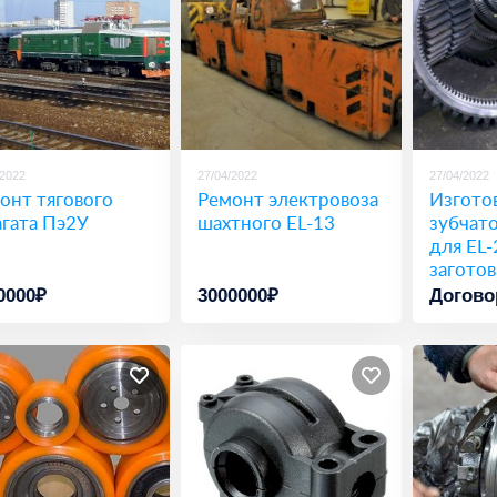
/2022
27/04/2022
27/04/2022
онт тягового
Ремонт электровоза
Изгото
агата Пэ2У
шахтного EL-13
зубчато
для EL-
заготов
0000₽
3000000₽
Догово