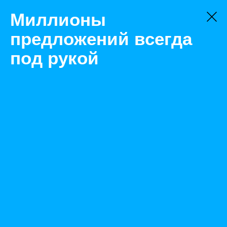
Миллионы
предложений всегда
под рукой
Услуги
Грузоперевозки
Набережные Челны
Доставка / ПГС / ОПГС / щебень / песок / Напрямую с
берега/карьера
Назад
Размещено Nov 17, 2020 8:32:49 AM
Просмотры: 237
Телефон: 0