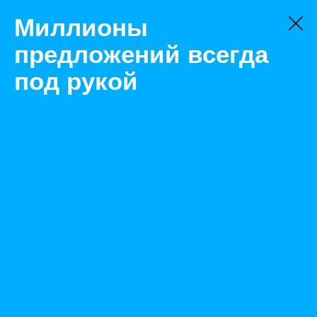
Миллионы
предложений всегда
под рукой
Аренда
Спецтехника
Екатеринбург
АРЕНДА ГУСЕНИЧНОГО ЭКСКАВАТОРА
CATERPILLAR 318 CL
Назад
Размещено Aug 6, 2021 12:24:47 PM
Просмотры: 602
Телефон: 0