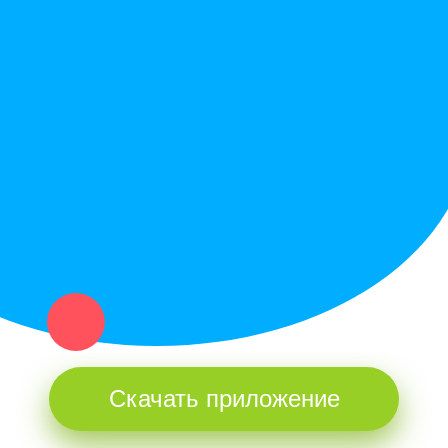
Служба поддержки
Политика конфиденциальности
Купи север - уникальный сервис объявлений для частных лиц
и организаций в рамках нашего севера.
Не нашел нужную вещь или услугу в каталоге? Оставь запрос
оператору. Мы сами найдем все, что нужно. Тебе остается
только ждать звонка.
Скачать приложение