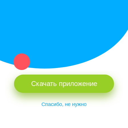
Купи север - уникальный сервис объявлений для частных лиц
и организаций в рамках нашего севера.
Не нашел нужную вещь или услугу в каталоге? Оставь запрос
оператору. Мы сами найдем все, что нужно. Тебе остается
только ждать звонка.
Скачать приложение
Спасибо, не нужно