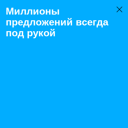
Миллионы
предложений всегда
под рукой
Не нашли, что искали?
Оставьте заявку на поиск
Фильтр
Цена:
ок
-
₽
Тула
Найденные объявления