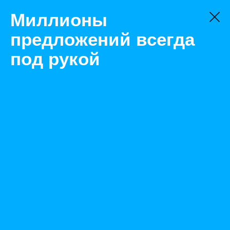
Миллионы
предложений всегда
под рукой
Не нашли, что искали?
Оставьте заявку на поиск
Фильтр
Цена:
ок
-
₽
Тула
Найденные объявления