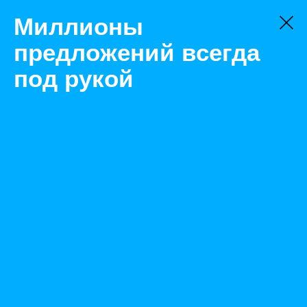
Миллионы
предложений всегда
под рукой
Товары
Бензопилы
Братск
Бензопила Eurolux GS-5220
Назад
Размещено Apr 13, 2021 11:48:05 AM
Просмотры: 758
Телефон: 0