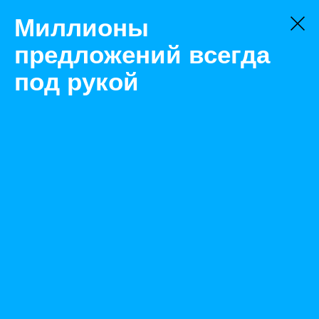
Миллионы
предложений всегда
под рукой
Товары
Каски, шлемы
Челябинск
Каска защитная (оранжевая белая)
Назад
Размещено Aug 23, 2022 12:28:36 PM
Просмотры: 2913
Телефон: 0