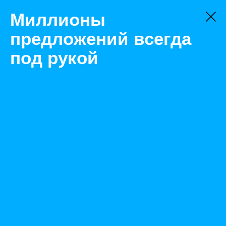
Миллионы
предложений всегда
под рукой
Товары
Трубная продукция
Екатеринбург
Труба НКВ 60,3х5 группа "Л" ГОСТ 633-80, ГОСТ Р
52203-2004
Назад
Размещено May 15, 2023 8:38:34 AM
Просмотры: 235
Телефон: 0