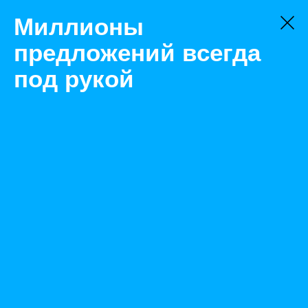
Миллионы
предложений всегда
под рукой
Не нашли, что искали?
Оставьте заявку на поиск
Фильтр
Цена:
ок
-
₽
Найденные объявления