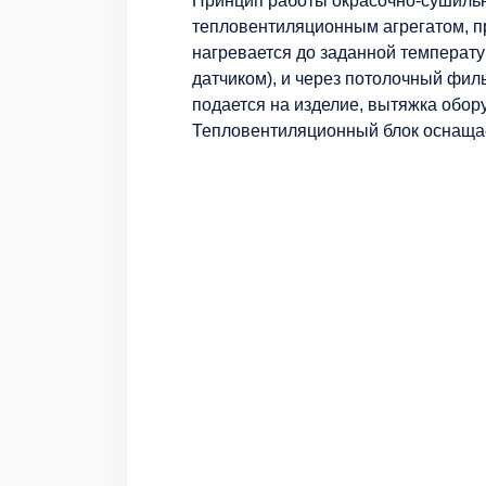
Принцип работы окрасочно-сушильн
тепловентиляционным агрегатом, п
нагревается до заданной температ
датчиком), и через потолочный фил
подается на изделие, вытяжка обо
Тепловентиляционный блок оснащае