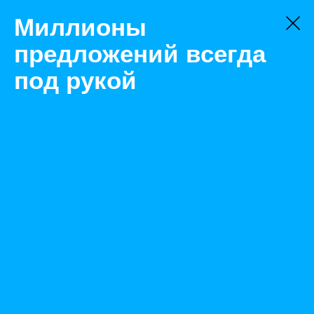
Миллионы
предложений всегда
под рукой
Товары
Расходные материалы для ТО
Иркутск
Тестер давления масла 0-100PSI TA-G1008 AE&T
Назад
Размещено Dec 28, 2022 8:30:51 AM
Просмотры: 304
Телефон: 0