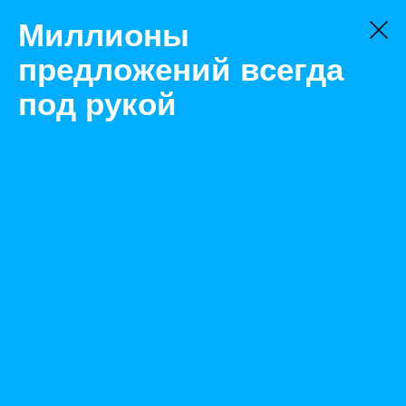
Миллионы
предложений всегда
под рукой
Товары
Трубная продукция
Казань
Труба 1020х10 мм ГОСТ 10706-76
Назад
Размещено Feb 20, 2023 7:55:55 AM
Просмотры: 197
Телефон: 0