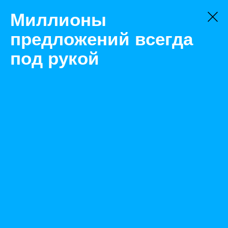
Миллионы
предложений всегда
под рукой
Не нашли, что искали?
Оставьте заявку на поиск
Фильтр
Цена:
ок
-
₽
Найденные объявления