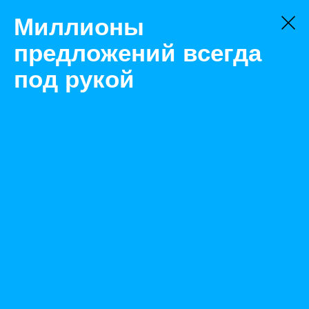
Миллионы
предложений всегда
под рукой
Товары
Процессоры
Москва
Серверный процессор Intel Xeon E5-2470 2.3 GHz
Назад
Размещено Jun 30, 2021 9:16:07 AM
Просмотры: 410
Телефон: 0