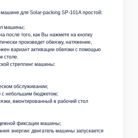
машине для Solar-packing SP-101A простой:
ол машины;
а после того, как Вы нажмете на кнопку
тически произведет обвязку, натяжение,
можен вариант активации обвязки с помощью
м столе.
ской стреппинг машины:
еском обслуживании;
й с небольшим бюджетом;
язки, вмонтированный в рабочий стол
адежной фиксации машины;
ния энергии: двигатель машины запускается