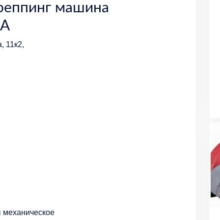
реппинг машина
1A
, 11к2,
ы механическое