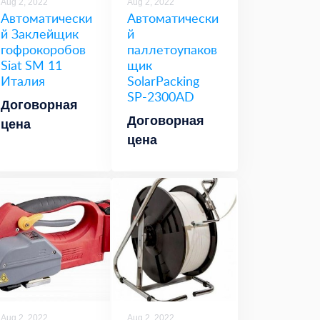
Aug 2, 2022
Aug 2, 2022
Автоматически
Автоматически
й Заклейщик
й
гофрокоробов
паллетоупаков
Siat SM 11
щик
Италия
SolarPacking
SP-2300AD
Договорная
Договорная
цена
цена
Aug 2, 2022
Aug 2, 2022