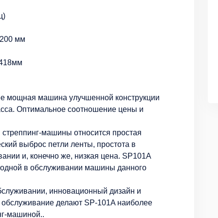
ц)
 200 мм
1418мм
лее мощная машина улучшенной конструкции
асса. Оптимальное соотношение цены и
 стреппинг-машины относится простая
еский выброс петли ленты, простота в
ании и, конечно же, низкая цена. SP101A
годной в обслуживании машины данного
обслуживании, инновационный дизайн и
 обслуживание делают SP-101A наиболее
нг-машиной..