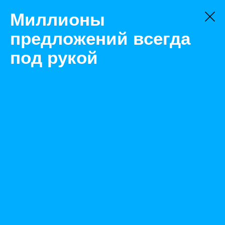
Миллионы
предложений всегда
под рукой
Не нашли, что искали?
Оставьте заявку на поиск
Фильтр
Цена:
ок
-
₽
Найденные объявления