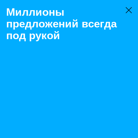
Миллионы
предложений всегда
под рукой
Товары
Наборы инструментов
Москва
Набор ударных головок
Назад
Размещено Mar 10, 2022 11:43:47 AM
Просмотры: 620
Телефон: 0