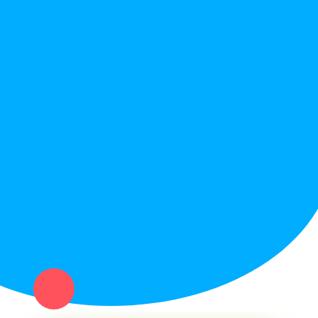
Правила сайта
Вопрос ответ
Служба поддержки
Политика конфиденциальности
Купи север - уникальный сервис объявлений для частных лиц
и организаций в рамках нашего севера.
Не нашел нужную вещь или услугу в каталоге? Оставь запрос
оператору. Мы сами найдем все, что нужно. Тебе остается
только ждать звонка.