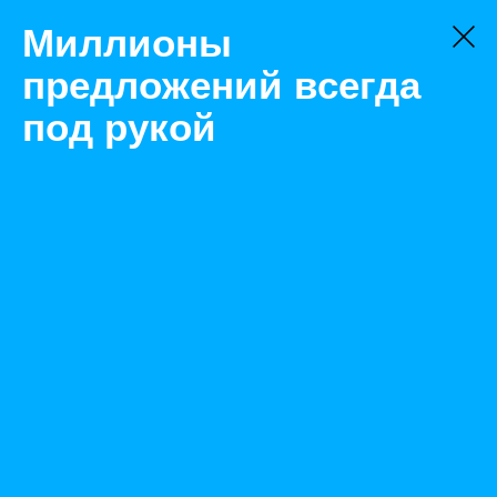
Миллионы
предложений всегда
под рукой
Не нашли, что искали?
Оставьте заявку на поиск
Фильтр
Цена:
ок
-
₽
Найденные объявления