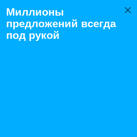
Миллионы
предложений всегда
под рукой
Товары
Ручной инструмент
Москва
Шлифовальный инструмент Беларусь "ЭПАЗ" д 250мм
Назад
Размещено Sep 15, 2022 8:25:16 AM
Просмотры: 458
Телефон: 0