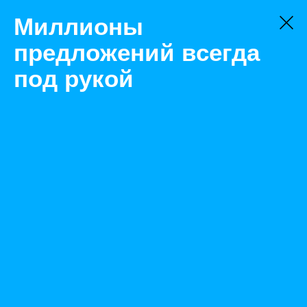
Миллионы
предложений всегда
под рукой
Товары
Пневмоинструмент
Москва
Скобозабивной пистолет пневматический Prebena 1GP-
A16LN50
Назад
Размещено Aug 2, 2022 7:58:21 AM
Просмотры: 454
Телефон: 0