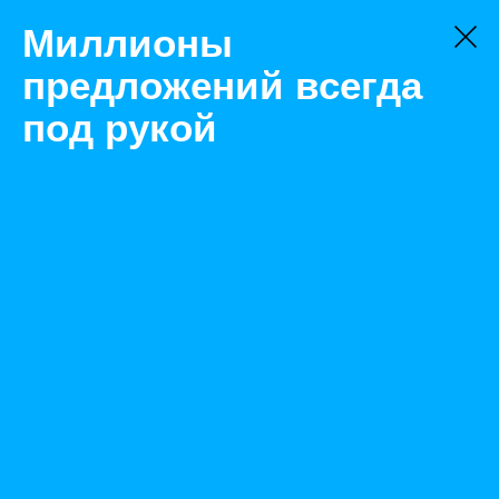
Миллионы
предложений всегда
под рукой
Товары
Автоматизация
Нижний Новгород
Реле напряжения однофазное РН-111М 16А, 220В
отключение контроля Uмин и Uмакс
Назад
Размещено May 29, 2023 9:04:06 AM
Просмотры: 282
Телефон: 0