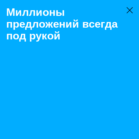
Миллионы
предложений всегда
под рукой
Товары
Каски, шлемы
Санкт-Петербург
Каска строительная (белая, оранжевая) (10 шт. в
упаковке)
Назад
Размещено Dec 21, 2021 9:38:18 AM
Просмотры: 2921
Телефон: 0