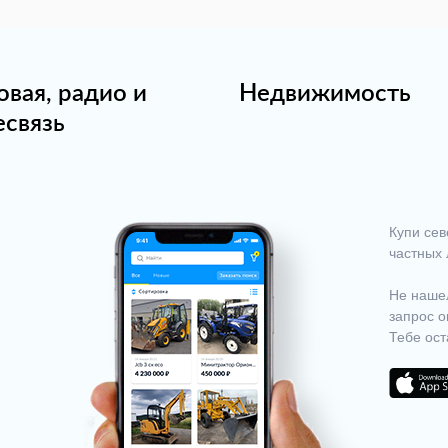
овая, радио и
Недвижимость
есвязь
Купи сев
частных 
Не нашел
запрос о
Тебе ост