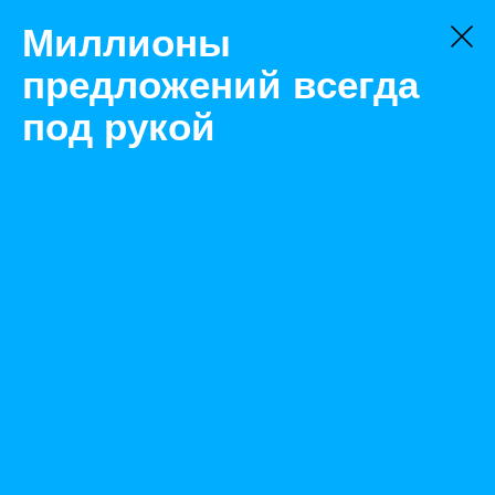
Миллионы
предложений всегда
под рукой
Товары
Производственные здания
Саратов
Транспортабельная котельная установка ТКУ-2250
Назад
Размещено Apr 28, 2023 7:45:36 AM
Просмотры: 341
Телефон: 0