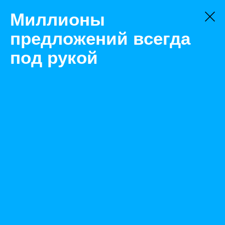
Миллионы
предложений всегда
под рукой
Товары
Фасадные материалы
Саратов
ГКЛВ 1,2 х 2,5 х 0,010 Волма
Назад
Размещено Jan 27, 2022 5:21:16 PM
Просмотры: 417
Телефон: 0