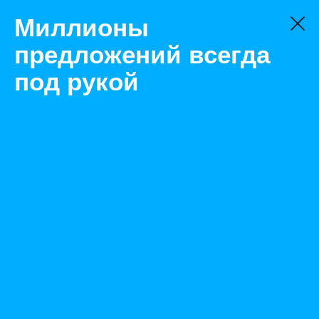
Миллионы
предложений всегда
под рукой
Не нашли, что искали?
Оставьте заявку на поиск
Фильтр
Цена:
ок
-
₽
Найденные объявления